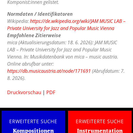
Komponist:innen gelistet.
Normdaten / Identifikatoren
Wikipedia:
https://de.wikipedia.org/wiki/JAM MUSIC LAB –
Private University for Jazz and Popular Music Vienna
Empfohlene Zitierweise
mica (Aktualisierungsdatum: 18. 6. 2026): JAM MUSIC
LAB – Private University for Jazz and Popular Music
Vienna. In: Musikdatenbank von mica – music austria.
Online abrufbar unter:
https://db.musicaustria.at/node/171691
(Abrufdatum: 7.
8. 2026).
Druckvorschau
|
PDF
ERWEITERTE SUCHE
ERWEITERTE SUCHE
Kompositionen
Instrumentation