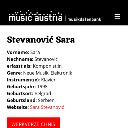
Direkt zum Inhalt
Stevanović Sara
Vorname
Sara
Nachname
Stevanović
erfasst als
Komponist:in
Genre
Neue Musik
Elektronik
Instrument(e)
Klavier
Geburtsjahr
1998
Geburtsort
Belgrad
Geburtsland
Serbien
Webseite
Sara Stevanović
WERKVERZEICHNIS