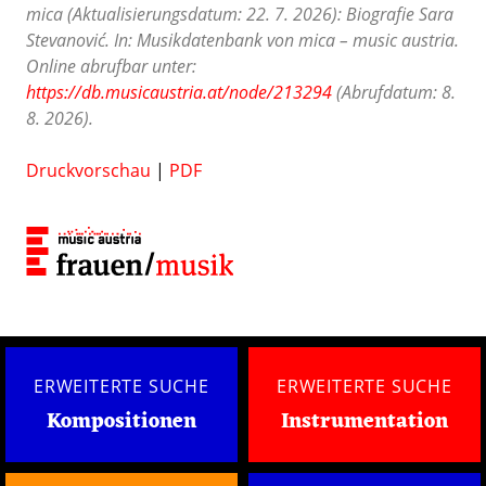
mica (Aktualisierungsdatum: 22. 7. 2026): Biografie Sara
Stevanović. In: Musikdatenbank von mica – music austria.
Online abrufbar unter:
https://db.musicaustria.at/node/213294
(Abrufdatum: 8.
8. 2026).
Druckvorschau
|
PDF
ERWEITERTE SUCHE
ERWEITERTE SUCHE
Kompositionen
Instrumentation