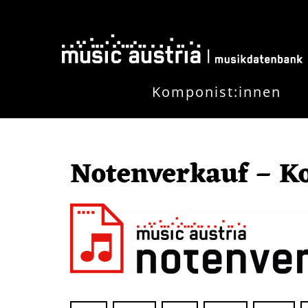
Direkt zum Inhalt
Komponist:innen
Notenverkauf – K
Image