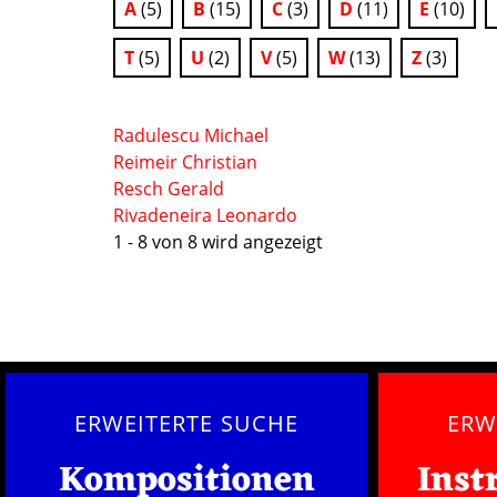
A
(5)
B
(15)
C
(3)
D
(11)
E
(10)
T
(5)
U
(2)
V
(5)
W
(13)
Z
(3)
Radulescu Michael
Reimeir Christian
Resch Gerald
Rivadeneira Leonardo
1 - 8 von 8 wird angezeigt
ERWEITERTE SUCHE
ERW
Kompositionen
Inst