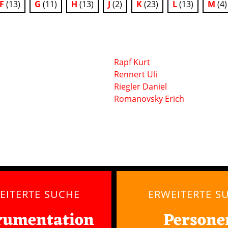
F
(13)
G
(11)
H
(13)
J
(2)
K
(23)
L
(13)
M
(4)
Rapf Kurt
Rennert Uli
Riegler Daniel
Romanovsky Erich
EITERTE SUCHE
ERWEITERTE S
rumentation
Persone