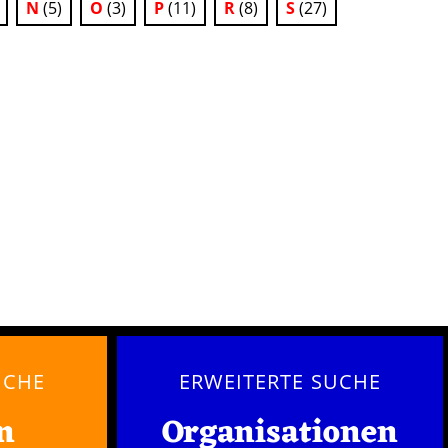
N
(5)
O
(3)
P
(11)
R
(8)
S
(27)
UCHE
ERWEITERTE SUCHE
n
Organisationen