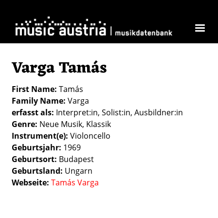
Skip to main content
Varga Tamás
First Name
Tamás
Family Name
Varga
erfasst als
Interpret:in
Solist:in
Ausbildner:in
Genre
Neue Musik
Klassik
Instrument(e)
Violoncello
Geburtsjahr
1969
Geburtsort
Budapest
Geburtsland
Ungarn
Webseite
Tamás Varga