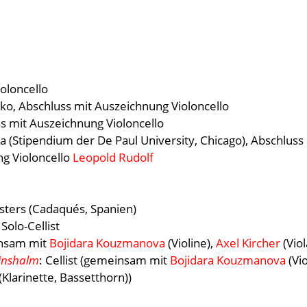
ioloncello
ko, Abschluss mit Auszeichnung Violoncello
ss mit Auszeichnung Violoncello
a (Stipendium der De Paul University, Chicago), Abschlus
g Violoncello
Leopold Rudolf
sters (Cadaqués, Spanien)
 Solo-Cellist
einsam mit
Bojidara Kouzmanova
(Violine),
Axel Kircher
(Viol
Linshalm
: Cellist (gemeinsam mit
Bojidara Kouzmanova
(Vio
(Klarinette, Bassetthorn))