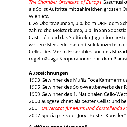
The Chamber Orchestra of Europe
Gastmusik
als Solist Auftritte mit zahlreichen grossen 
Wien etc.
Live-Übertragungen, u.a. beim ORF, dem Sc
zahlreiche Meisterkurse, u.a. in San Sebast
Castellón und das Südtiroler Jugendorcheste
weitere Meisterkurse und Solokonzerte in d
Cellist des Merlin-Ensembles und des Mozar
regelmässige Kooperationen mit dem Piani
Auszeichnungen
1993 Gewinner des Muñiz Toca Kammermusik
1995 Gewinner des Solo-Wettbewerbs der Ro
1999 Gewinner des 1. Nationalen Cello-Wett
2000 ausgezeichnet als bester Cellist und b
2001
Universität für Musik und darstellende 
2002 Spezialpreis der Jury "Bester Künstler
Aufführungen (Auswahl)