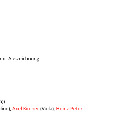
s mit Auszeichnung
a))
line),
Axel Kircher
(Viola),
Heinz-Peter