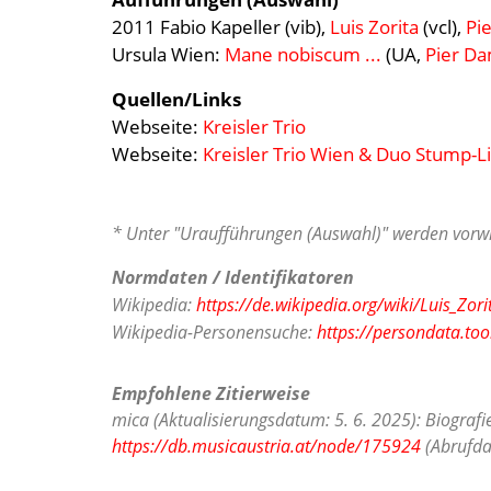
2011 Fabio Kapeller (vib),
Luis Zorita
(vcl),
Pi
Ursula Wien:
Mane nobiscum ...
(UA,
Pier Da
Quellen/Links
Webseite:
Kreisler Trio
Webseite:
Kreisler Trio Wien & Duo Stump-L
* Unter "Uraufführungen (Auswahl)" werden vorwi
Normdaten / Identifikatoren
Wikipedia:
https://de.wikipedia.org/wiki/Luis_Zori
Wikipedia-Personensuche:
https://persondata.too
Empfohlene Zitierweise
mica (Aktualisierungsdatum: 5. 6. 2025): Biografi
https://db.musicaustria.at/node/175924
(Abrufda