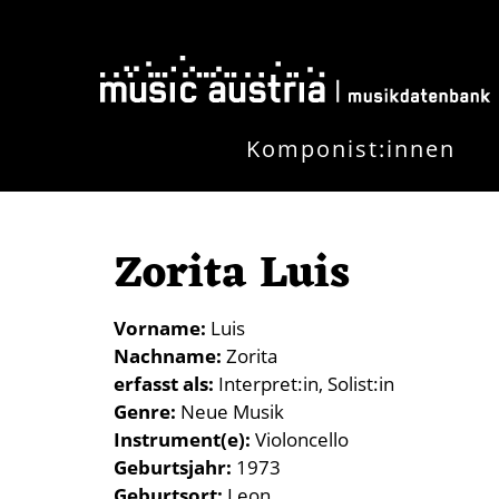
Direkt zum Inhalt
Komponist:innen
Zorita Luis
Vorname
Luis
Nachname
Zorita
erfasst als
Interpret:in
Solist:in
Genre
Neue Musik
Instrument(e)
Violoncello
Geburtsjahr
1973
Geburtsort
Leon