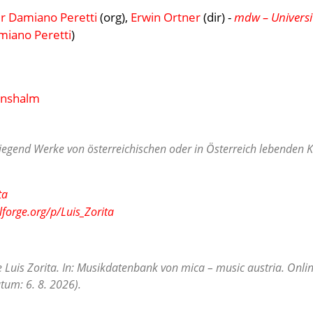
er Damiano Peretti
(org),
Erwin Ortner
(dir) -
mdw – Universi
miano Peretti
)
inshalm
egend Werke von österreichischen oder in Österreich lebenden Ko
ta
lforge.org/p/Luis_Zorita
e Luis Zorita. In: Musikdatenbank von mica – music austria. Onli
tum: 6. 8. 2026).