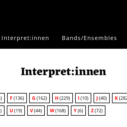
Interpret:innen
Bands/Ensembles
Interpret:innen
)
F
(136)
G
(162)
H
(229)
I
(10)
J
(40)
K
(28
)
U
(19)
V
(44)
W
(168)
Y
(6)
Z
(72)