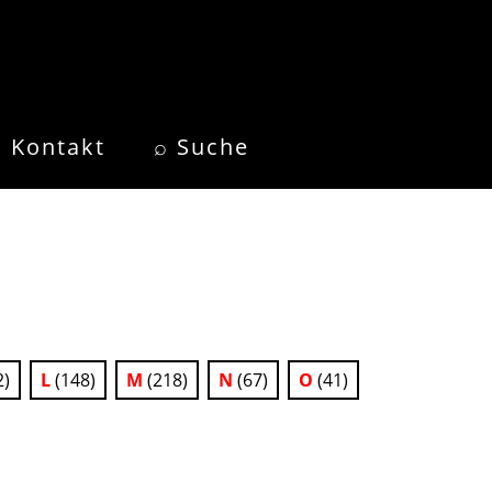
Kontakt
⌕ Suche
2)
L
(148)
M
(218)
N
(67)
O
(41)