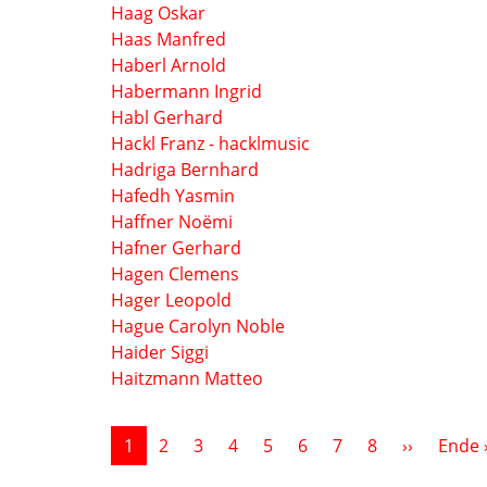
Haag Oskar
Haas Manfred
Haberl Arnold
Habermann Ingrid
Habl Gerhard
Hackl Franz - hacklmusic
Hadriga Bernhard
Hafedh Yasmin
Haffner Noëmi
Hafner Gerhard
Hagen Clemens
Hager Leopold
Hague Carolyn Noble
Haider Siggi
Haitzmann Matteo
Seitennummerierung
Nächste 
1
2
3
4
5
6
7
8
››
Ende 