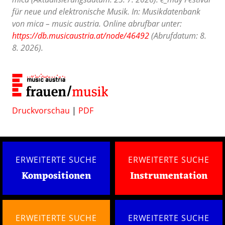
für neue und elektronische Musik. In: Musikdatenbank
von mica – music austria. Online abrufbar unter:
https://db.musicaustria.at/node/46492
(Abrufdatum: 8.
8. 2026).
Druckvorschau
|
PDF
ERWEITERTE SUCHE
ERWEITERTE SUCHE
Kompositionen
Instrumentation
ERWEITERTE SUCHE
ERWEITERTE SUCHE