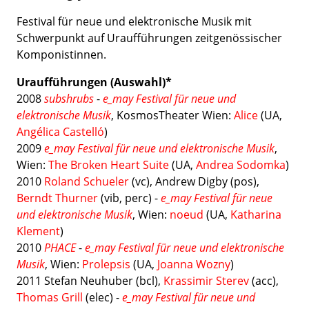
Festival für neue und elektronische Musik mit
Schwerpunkt auf Uraufführungen zeitgenössischer
Komponistinnen.
Uraufführungen (Auswahl)*
2008
subshrubs
-
e_may Festival für neue und
elektronische Musik
, KosmosTheater Wien:
Alice
(UA
,
Angélica Castelló
)
2009
e_may Festival für neue und elektronische Musik
,
Wien:
The Broken Heart Suite
(UA,
Andrea Sodomka
)
2010
Roland Schueler
(vc), Andrew Digby (pos),
Berndt Thurner
(vib, perc) -
e_may Festival für neue
und elektronische Musik
, Wien:
noeud
(UA,
Katharina
Klement
)
2010
PHACE
-
e_may Festival für neue und elektronische
Musik
, Wien:
Prolepsis
(UA
,
Joanna Wozny
)
2011 Stefan Neuhuber (bcl),
Krassimir Sterev
(acc),
Thomas Grill
(elec) -
e_may Festival für neue und