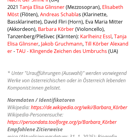
2021
Tanja Elisa Glinsner
(Mezzosopran),
Elisabeth
Möst
(Flöten),
Andreas Schabla
s (Klarinette,
Bassklarinette), David Fliri (Horn), Eva Maria Mitter
(Akkordeon),
Barbara Körber
(Violoncello),
Tanzenberg/Plešivec (Kärnten):
Karlheinz Essl
,
Tanja
Elisa
Glinsner
,
Jakob
Gruchmann
,
Till Körber
Alexand
er
-
TAU - Klingende Zeichen des Umbruchs
(UA)
* Unter "Uraufführungen (Auswahl)" werden vorwiegend
Werke von österreichischen oder in Österreich lebenden
Komponist:innen gelistet.
Normdaten / Identifikatoren
Wikipedia:
https://de.wikipedia.org/wiki/Barbara_Körber
Wikipedia-Personensuche:
https://persondata.toolforge.org/p/Barbara_Körber
Empfohlene Zitierweise
mica (Aktualisierungsdatum: 31. 1. 2025): Biografie