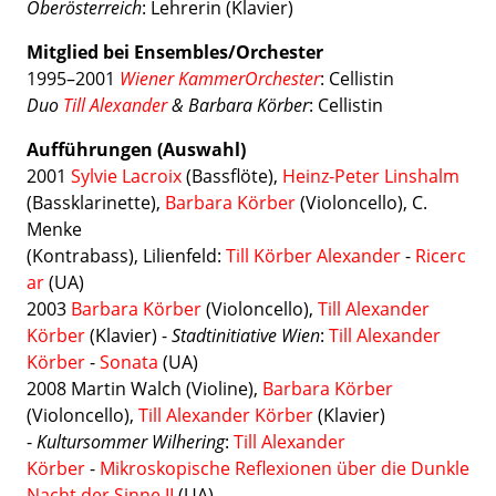
Oberösterreich
: Lehrerin (Klavier)
Mitglied bei Ensembles/Orchester
1995–2001
Wiener KammerOrchester
: Cellistin
Duo
Till Alexander
& Barbara Körber
: Cellistin
Aufführungen (Auswahl)
2001
Sylvie Lacroix
(Bassflöte),
Heinz-Peter Linshalm
(Bassklarinette),
Barbara Körber
(Violoncello), C.
Menke
(Kontrabass), Lilienfeld:
Till Körber
Alexander
-
Ricerc
ar
(UA)
2003
Barbara Körber
(Violoncello),
Till Alexander
Körber
(Klavier) -
Stadtinitiative Wien
:
Till Alexander
Körber
-
Sonata
(UA)
2008 Martin Walch (Violine),
Barbara Körber
(Violoncello),
Till Alexander Körber
(Klavier)
-
Kultursommer Wilhering
:
Till Alexander
Körber
-
Mikroskopische Reflexionen über die Dunkle
Nacht der Sinne II
(UA)