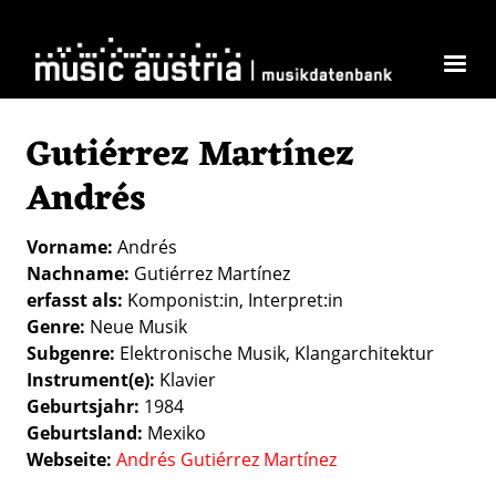
Direkt zum Inhalt
Gutiérrez Martínez
Andrés
Vorname
Andrés
Nachname
Gutiérrez Martínez
erfasst als
Komponist:in
Interpret:in
Genre
Neue Musik
Subgenre
Elektronische Musik
Klangarchitektur
Instrument(e)
Klavier
Geburtsjahr
1984
Geburtsland
Mexiko
Webseite
Andrés Gutiérrez Martínez