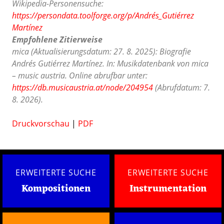
Wikipedia-Personensuche:
https://persondata.toolforge.org/p/Andrés_Gutiérrez
Martínez
Empfohlene Zitierweise
mica (Aktualisierungsdatum: 27. 8. 2025): Biografie
Andrés Gutiérrez Martínez. In: Musikdatenbank von mica
– music austria. Online abrufbar unter:
https://db.musicaustria.at/node/204954
(Abrufdatum: 7.
8. 2026).
Druckvorschau
|
PDF
ERWEITERTE SUCHE
ERWEITERTE SUCHE
Kompositionen
Instrumentation