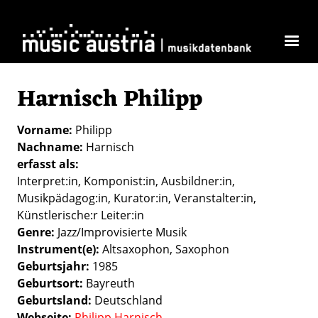
Direkt zum Inhalt
Harnisch Philipp
Vorname
Philipp
Nachname
Harnisch
erfasst als
Interpret:in
Komponist:in
Ausbildner:in
Musikpädagog:in
Kurator:in
Veranstalter:in
Künstlerische:r Leiter:in
Genre
Jazz/Improvisierte Musik
Instrument(e)
Altsaxophon
Saxophon
Geburtsjahr
1985
Geburtsort
Bayreuth
Geburtsland
Deutschland
Webseite
Philipp Harnisch