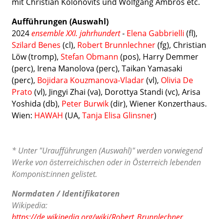
mit Christian Kolonovits und Wolfgang Ambros etc.
Aufführungen (Auswahl)
2024
ensemble XXI. jahrhundert
-
Elena Gabbrielli
(fl),
Szilard Benes
(cl),
Robert Brunnlechner
(fg), Christian
Löw (tromp),
Stefan Obmann
(pos), Harry Demmer
(perc), Irena Manolova (perc), Taikan Yamasaki
(perc),
Bojidara Kouzmanova-Vladar
(vl),
Olivia De
Prato
(vl), Jingyi Zhai (va), Dorottya Standi (vc), Arisa
Yoshida (db),
Peter Burwik
(dir), Wiener Konzerthaus.
Wien:
HAWAH
(UA,
Tanja Elisa Glinsner
)
* Unter "Uraufführungen (Auswahl)" werden vorwiegend
Werke von österreichischen oder in Österreich lebenden
Komponist:innen gelistet.
Normdaten / Identifikatoren
Wikipedia:
https://de.wikipedia.org/wiki/Robert_Brunnlechner