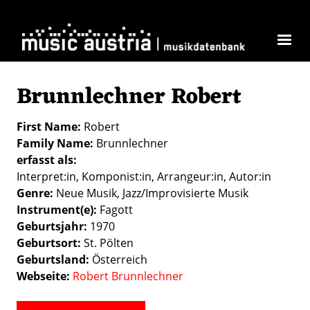
Skip to main content
Brunnlechner Robert
First Name
Robert
Family Name
Brunnlechner
erfasst als
Interpret:in
Komponist:in
Arrangeur:in
Autor:in
Genre
Neue Musik
Jazz/Improvisierte Musik
Instrument(e)
Fagott
Geburtsjahr
1970
Geburtsort
St. Pölten
Geburtsland
Österreich
Webseite
Robert Brunnlechner