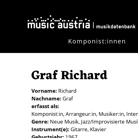
Direkt zum Inhalt
Komponist:innen
Graf Richard
Vorname
Richard
Nachname
Graf
erfasst als
Komponist:in
Arrangeur:in
Musiker:in
Inter
Genre
Neue Musik
Jazz/Improvisierte Musi
Instrument(e)
Gitarre
Klavier
Geburtsjahr
1967