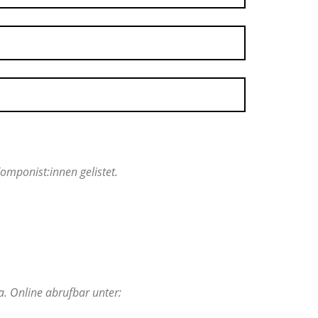
mponist:innen gelistet.
a. Online abrufbar unter: