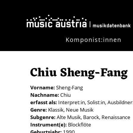
Direkt zum Inhalt
Komponist:innen
Chiu Sheng-Fang
Vorname
Sheng-Fang
Nachname
Chiu
erfasst als
Interpret:in
Solist:in
Ausbildner
Genre
Klassik
Neue Musik
Subgenre
Alte Musik
Barock
Renaissance
Instrument(e)
Blockflöte
Geburtsjahr
1990