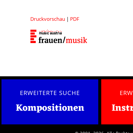
Druckvorschau
|
PDF
ERWEITERTE SUCHE
ERW
Kompositionen
Inst