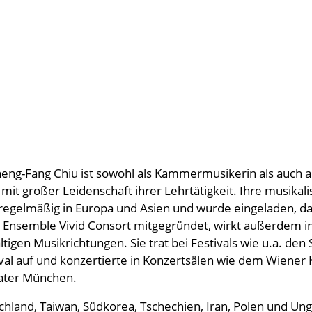
eng-Fang Chiu ist sowohl als Kammermusikerin als auch als
it großer Leidenschaft ihrer Lehrtätigkeit. Ihre musikali
e regelmäßig in Europa und Asien und wurde eingeladen, das
 das Ensemble Vivid Consort mitgegründet, wirkt außerd
ltigen Musikrichtungen. Sie trat bei Festivals wie u.a. den
tival auf und konzertierte in Konzertsälen wie dem Wien
eater München.
schland, Taiwan, Südkorea, Tschechien, Iran, Polen und Ung