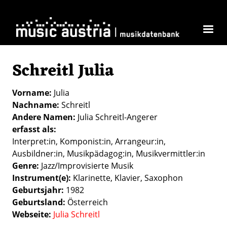
Direkt zum Inhalt
Schreitl Julia
Vorname
Julia
Nachname
Schreitl
Andere Namen
Julia Schreitl-Angerer
erfasst als
Interpret:in
Komponist:in
Arrangeur:in
Ausbildner:in
Musikpädagog:in
Musikvermittler:in
Genre
Jazz/Improvisierte Musik
Instrument(e)
Klarinette
Klavier
Saxophon
Geburtsjahr
1982
Geburtsland
Österreich
Webseite
Julia Schreitl