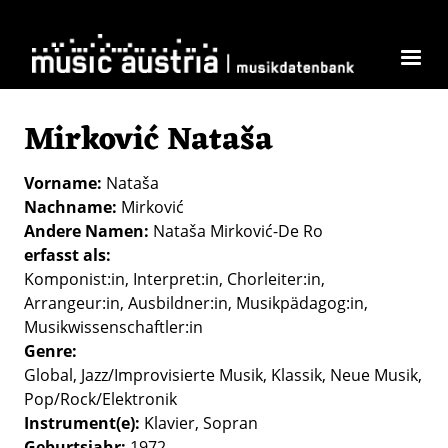
Direkt zum Inhalt
Mirković Nataša
Vorname
Nataša
Nachname
Mirković
Andere Namen
Nataša Mirković-De Ro
erfasst als
Komponist:in
Interpret:in
Chorleiter:in
Arrangeur:in
Ausbildner:in
Musikpädagog:in
Musikwissenschaftler:in
Genre
Global
Jazz/Improvisierte Musik
Klassik
Neue Musik
Pop/Rock/Elektronik
Instrument(e)
Klavier
Sopran
Geburtsjahr
1972