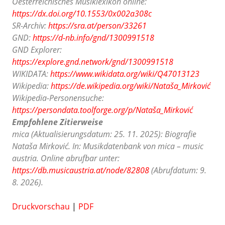
Oesterreichisches Musiklexikon online:
https://dx.doi.org/10.1553/0x002a308c
SR-Archiv:
https://sra.at/person/33261
GND:
https://d-nb.info/gnd/1300991518
GND Explorer:
https://explore.gnd.network/gnd/1300991518
WIKIDATA:
https://www.wikidata.org/wiki/Q47013123
Wikipedia:
https://de.wikipedia.org/wiki/Nataša_Mirković
Wikipedia-Personensuche:
https://persondata.toolforge.org/p/Nataša_Mirković
Empfohlene Zitierweise
mica (Aktualisierungsdatum: 25. 11. 2025): Biografie
Nataša Mirković. In: Musikdatenbank von mica – music
austria. Online abrufbar unter:
https://db.musicaustria.at/node/82808
(Abrufdatum: 9.
8. 2026).
Druckvorschau
|
PDF