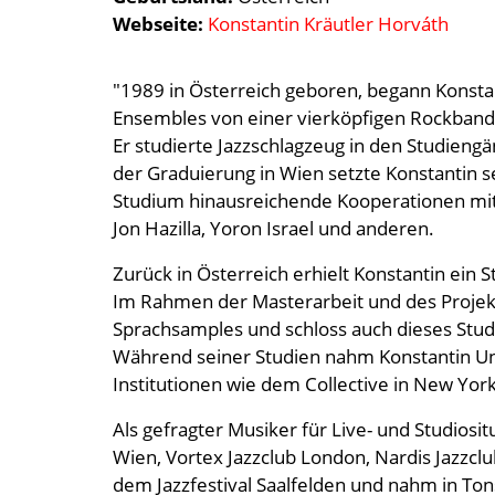
Webseite
Konstantin Kräutler Horváth
"1989 in Österreich geboren, begann Konstan
Ensembles von einer vierköpfigen Rockband b
Er studierte Jazzschlagzeug in den Studieng
der Graduierung in Wien setzte Konstantin se
Studium hinausreichende Kooperationen mit M
Jon Hazilla, Yoron Israel und anderen.
Zurück in Österreich erhielt Konstantin ein 
Im Rahmen der Masterarbeit und des Projek
Sprachsamples und schloss auch dieses Stu
Während seiner Studien nahm Konstantin Unt
Institutionen wie dem Collective in New York
Als gefragter Musiker für Live- und Studios
Wien, Vortex Jazzclub London, Nardis Jazzclub
dem Jazzfestival Saalfelden und nahm in To