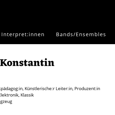
Interpret:innen
Bands/Ensembles
 Konstantin
kpädagog:in
Künstlerische:r Leiter:in
Produzent:in
lektronik
Klassik
agzeug