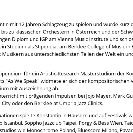
tin mit 12 Jahren Schlagzeug zu spielen und wurde kurz d
is zu klassischen Orchestern in Österreich und der Schw
ängen Diplom und IGP am Vienna Music Institute und schlo
in Studium als Stipendiat am Berklee College of Music in B
usikern aus unterschiedlichsten Teilen der Welt ein und 
Stipendium für ein Artistic-Research Masterstudium der Ko
ts "As We Speak" widmete er sich der kompositorischen 
dium mit Auszeichnung ab.
erricht mit prägenden Impulsen bei Jojo Mayer, Mark Guil
 City oder den Berklee at Umbria Jazz Clinics.
ituationen spielte Konstantin in Häusern und auf Festiva
 Istanbul, Soppho Jazzclub Taipei, Porgy & Bess Wien, Taich
nstudios wie Monochrome Poland, Bluescore Milano, Pava