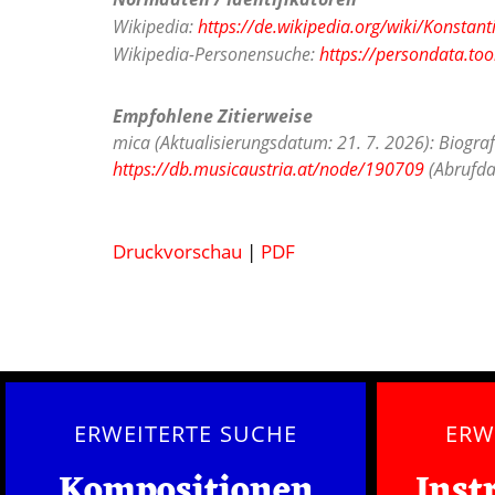
Wikipedia:
https://de.wikipedia.org/wiki/Konstant
Wikipedia-Personensuche:
https://persondata.too
Empfohlene Zitierweise
mica (Aktualisierungsdatum: 21. 7. 2026): Biograf
https://db.musicaustria.at/node/190709
(Abrufda
Druckvorschau
|
PDF
ERWEITERTE SUCHE
ERW
Kompositionen
Inst