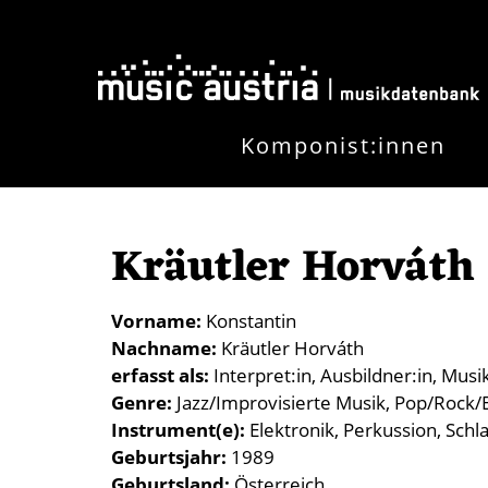
Direkt zum Inhalt
Komponist:innen
Kräutler Horváth
Vorname
Konstantin
Nachname
Kräutler Horváth
erfasst als
Interpret:in
Ausbildner:in
Musi
Genre
Jazz/Improvisierte Musik
Pop/Rock/E
Instrument(e)
Elektronik
Perkussion
Schl
Geburtsjahr
1989
Geburtsland
Österreich