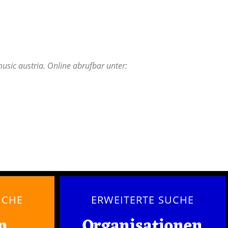
usic austria. Online abrufbar unter:
UCHE
ERWEITERTE SUCHE
n
Organisationen