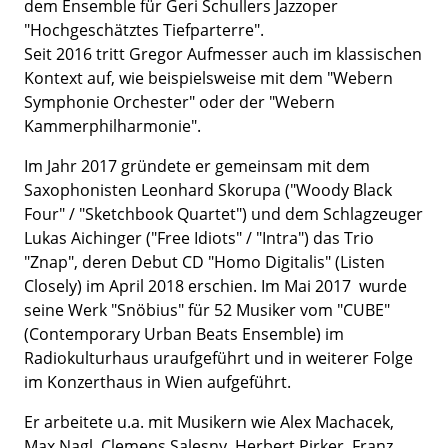
dem Ensemble für Geri Schullers Jazzoper
"Hochgeschätztes Tiefparterre".
Seit 2016 tritt Gregor Aufmesser auch im klassischen
Kontext auf, wie beispielsweise mit dem "Webern
Symphonie Orchester" oder der "Webern
Kammerphilharmonie".
Im Jahr 2017 gründete er gemeinsam mit dem
Saxophonisten Leonhard Skorupa ("Woody Black
Four" / "Sketchbook Quartet") und dem Schlagzeuger
Lukas Aichinger ("Free Idiots" / "Intra") das Trio
"Znap", deren Debut CD "Homo Digitalis" (Listen
Closely) im April 2018 erschien. Im Mai 2017 wurde
seine Werk "Snöbius" für 52 Musiker vom "CUBE"
(Contemporary Urban Beats Ensemble) im
Radiokulturhaus uraufgeführt und in weiterer Folge
im Konzerthaus in Wien aufgeführt.
Er arbeitete u.a. mit Musikern wie Alex Machacek,
Max Nagl, Clemens Salesny, Herbert Pirker, Franz