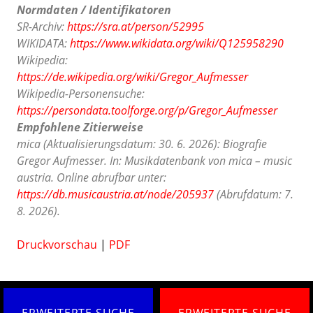
Normdaten / Identifikatoren
SR-Archiv:
https://sra.at/person/52995
WIKIDATA:
https://www.wikidata.org/wiki/Q125958290
Wikipedia:
https://de.wikipedia.org/wiki/Gregor_Aufmesser
Wikipedia-Personensuche:
https://persondata.toolforge.org/p/Gregor_Aufmesser
Empfohlene Zitierweise
mica (Aktualisierungsdatum: 30. 6. 2026): Biografie
Gregor Aufmesser. In: Musikdatenbank von mica – music
austria. Online abrufbar unter:
https://db.musicaustria.at/node/205937
(Abrufdatum: 7.
8. 2026).
Druckvorschau
|
PDF