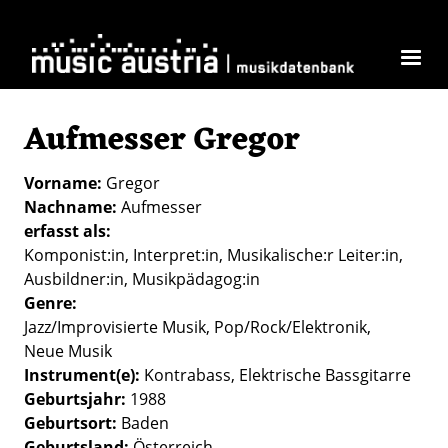
Direkt zum Inhalt
Aufmesser Gregor
Vorname
Gregor
Nachname
Aufmesser
erfasst als
Komponist:in
Interpret:in
Musikalische:r Leiter:in
Ausbildner:in
Musikpädagog:in
Genre
Jazz/Improvisierte Musik
Pop/Rock/Elektronik
Neue Musik
Instrument(e)
Kontrabass
Elektrische Bassgitarre
Geburtsjahr
1988
Geburtsort
Baden
Geburtsland
Österreich