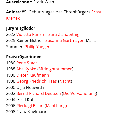
Auszeichner:
Stadt Wien
Anlass:
85. Geburtstages des Ehrenbürgers
Ernst
Krenek
Jurymitglieder
2022
Violetta Parisini
,
Sara Zlanabitnig
2025 Rainer Elstner,
Susanna Gartmayer
, Maria
Sommer,
Philip Yaeger
Preisträger:innen
1986
René Staar
1988
Abe Kyoko
(
Midnightsummer
)
1990
Dieter Kaufmann
1998
Georg Friedrich Haas
(
Nacht
)
2000 Olga Neuwirth
2002
Bernd Richard Deutsch
(
Die Verwandlung
)
2004 Gerd Kühr
2006
Pierluigi Billon
(
Mani.Long)
2008 Franz Koglmann