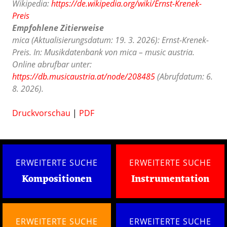
Wikipedia:
https://de.wikipedia.org/wiki/Ernst-Krenek-
Preis
Empfohlene Zitierweise
mica (Aktualisierungsdatum: 19. 3. 2026): Ernst-Krenek-
Preis. In: Musikdatenbank von mica – music austria.
Online abrufbar unter:
https://db.musicaustria.at/node/208485
(Abrufdatum: 6.
8. 2026).
Druckvorschau
|
PDF
ERWEITERTE SUCHE
ERWEITERTE SUCHE
Kompositionen
Instrumentation
ERWEITERTE SUCHE
ERWEITERTE SUCHE