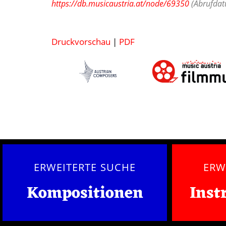
https://db.musicaustria.at/node/69350
(Abrufdatu
Druckvorschau
|
PDF
ERWEITERTE SUCHE
ERW
Kompositionen
Inst