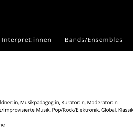
Interpret:innen
Bands/Ensembles
ldner:in
Musikpädagog:in
Kurator:in
Moderator:in
z/Improvisierte Musik
Pop/Rock/Elektronik
Global
Klassi
me