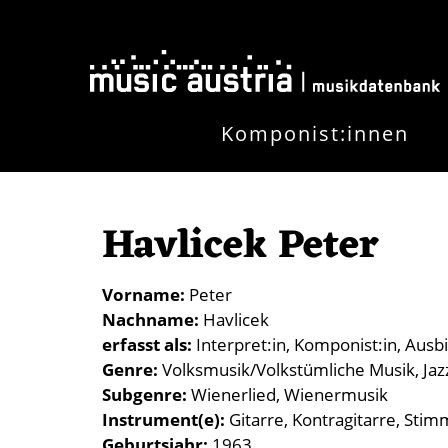
Direkt zum Inhalt
Komponist:innen
Havlicek Peter
Vorname
Peter
Nachname
Havlicek
erfasst als
Interpret:in
Komponist:in
Ausbi
Genre
Volksmusik/Volkstümliche Musik
Jaz
Subgenre
Wienerlied
Wienermusik
Instrument(e)
Gitarre
Kontragitarre
Stim
Geburtsjahr
1963