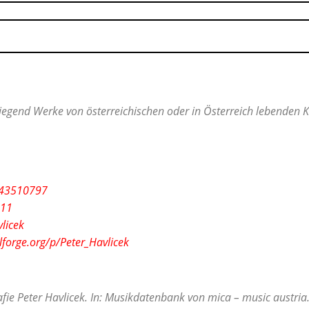
egend Werke von österreichischen oder in Österreich lebenden Ko
/143510797
511
vlicek
lforge.org/p/Peter_Havlicek
fie Peter Havlicek. In: Musikdatenbank von mica – music austria