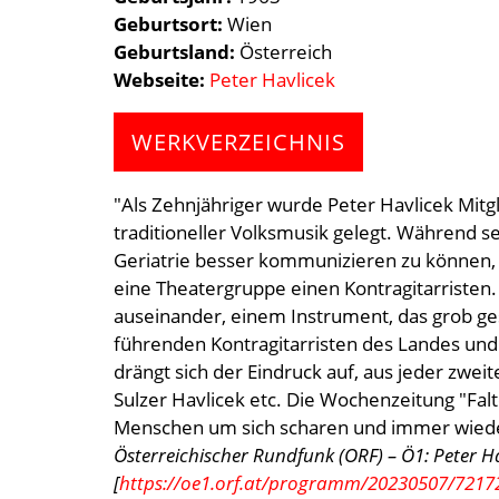
Geburtsort
Wien
Geburtsland
Österreich
Webseite
Peter Havlicek
WERKVERZEICHNIS
"Als Zehnjähriger wurde Peter Havlicek Mitgl
traditioneller Volksmusik gelegt. Während s
Geriatrie besser kommunizieren zu können, 
eine Theatergruppe einen Kontragitarristen.
auseinander, einem Instrument, das grob ges
führenden Kontragitarristen des Landes un
drängt sich der Eindruck auf, aus jeder zw
Sulzer Havlicek etc. Die Wochenzeitung "Fal
Menschen um sich scharen und immer wiede
Österreichischer Rundfunk (ORF) – Ö1: Peter H
[
https://oe1.orf.at/programm/20230507/7217