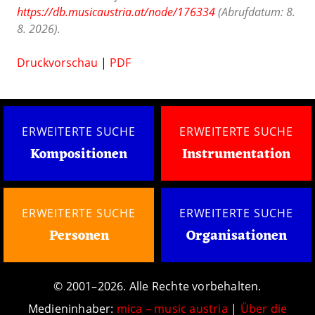
https://db.musicaustria.at/node/176334
(Abrufdatum: 8.
8. 2026).
Druckvorschau
|
PDF
ERWEITERTE SUCHE
ERWEITERTE SUCHE
Kompositionen
Instrumentation
ERWEITERTE SUCHE
ERWEITERTE SUCHE
Personen
Organisationen
© 2001–2026. Alle Rechte vorbehalten.
Medieninhaber:
mica – music austria
|
Über die