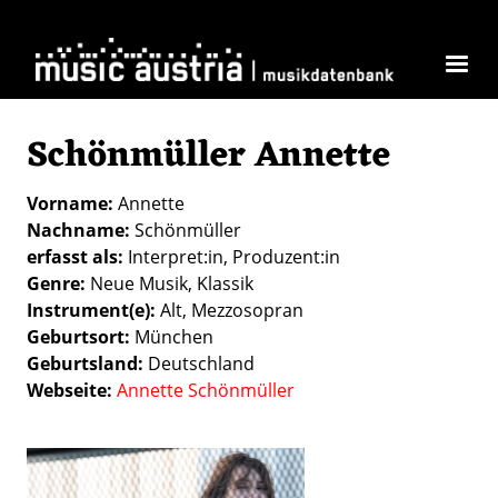
Direkt zum Inhalt
Schönmüller Annette
Vorname
Annette
Nachname
Schönmüller
erfasst als
Interpret:in
Produzent:in
Genre
Neue Musik
Klassik
Instrument(e)
Alt
Mezzosopran
Geburtsort
München
Geburtsland
Deutschland
Webseite
Annette Schönmüller