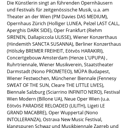
Die Künstlerin singt an führenden Opernhäusern
und Festivals für zeitgenössische Musik, u.a. am
Theater an der Wien (PM Davies DAS MEDIUM),
Opernhaus Zürich (Holliger LUNEA, Pelzel LAST CALL,
Aperghis DARK SIDE), Oper Frankfurt (Riehm
SIRENEN, Dallapiccola ULISSE), Wiener Konzerthaus
(Hindemith SANCTA SUSANNA), Berliner Konzerthaus
(Hölszky BREMER FREIHEIT, Eötvös HARAKIRI),
Concertgebouw Amsterdam (Henze L'UPUPA) ,
Ruhrtriennale, Wiener Musikverein, Staatstheater
Darmstadt (Nono PROMETEO), MÜPA Budapest,
Wiener Festwochen, Münchener Biennale (Fennesy
SWEAT OF THE SUN, Cleare THE LITTLE LIVES),
Biennale Salzburg (Sciarrino INFINITO NERO), Festival
Wien Modern (Billone UA), Neue Oper Wien (u.a.
Eötvös PARADISE RELOADED (LILITH), Ligeti LE
GRAND MACABRE), Oper Wuppertal (Nono
INTOLLERANZA), Ostrava New Music Festival,
klangspuren Schwaz und Musikbiennale Zagreb und