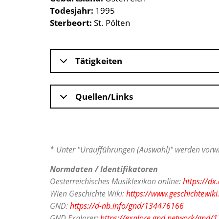
Todesjahr
1995
Sterbeort
St. Pölten
Tätigkeiten
Quellen/Links
* Unter "Uraufführungen (Auswahl)" werden vorwi
Normdaten / Identifikatoren
Oesterreichisches Musiklexikon online:
https://d
Wien Geschichte Wiki:
https://www.geschichtewiki
GND:
https://d-nb.info/gnd/134476166
GND Explorer:
https://explore.gnd.network/gnd