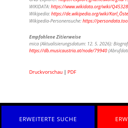
WIKIDATA:
https://www.wikidata.org/wiki/Q4532
Wikipedia:
https://de.wikipedia.org/wiki/Karl_Öste
Wikipedia-Personensuche:
https://persondata.too
Empfohlene Zitierweise
mica (Aktualisierungsdatum: 12. 5. 2026): Biograf
https://db.musicaustria.at/node/79940
(Abrufdatu
Druckvorschau
|
PDF
ERWEITERTE SUCHE
ERW