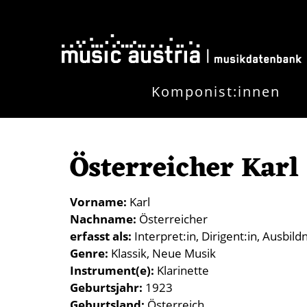
Direkt zum Inhalt
Komponist:innen
Österreicher Karl
Vorname
Karl
Nachname
Österreicher
erfasst als
Interpret:in
Dirigent:in
Ausbildn
Genre
Klassik
Neue Musik
Instrument(e)
Klarinette
Geburtsjahr
1923
Geburtsland
Österreich