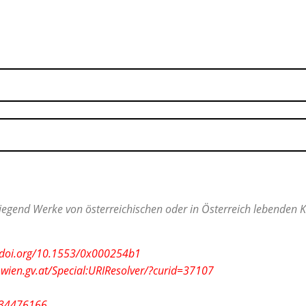
egend Werke von österreichischen oder in Österreich lebenden Ko
x.doi.org/10.1553/0x000254b1
.wien.gv.at/Special:URIResolver/?curid=37107
/134476166