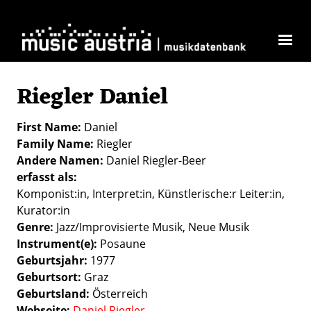
Skip to main content
Riegler Daniel
First Name
Daniel
Family Name
Riegler
Andere Namen
Daniel Riegler-Beer
erfasst als
Komponist:in
Interpret:in
Künstlerische:r Leiter:in
Kurator:in
Genre
Jazz/Improvisierte Musik
Neue Musik
Instrument(e)
Posaune
Geburtsjahr
1977
Geburtsort
Graz
Geburtsland
Österreich
Webseite
Daniel Riegler