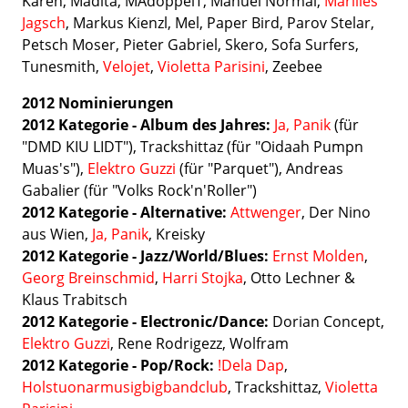
Karen, Madita, MAdoppelT, Manuel Normal,
Marilies
Jagsch
, Markus Kienzl, Mel, Paper Bird, Parov Stelar,
Petsch Moser, Pieter Gabriel, Skero, Sofa Surfers,
Tunesmith,
Velojet
,
Violetta Parisini
, Zeebee
2012 Nominierungen
2012 Kategorie - Album des Jahres:
Ja, Panik
(für
"DMD KIU LIDT"), Trackshittaz (für "Oidaah Pumpn
Muas's"),
Elektro Guzzi
(für "Parquet"), Andreas
Gabalier (für "Volks Rock'n'Roller")
2012 Kategorie - Alternative:
Attwenger
, Der Nino
aus Wien,
Ja, Panik
, Kreisky
2012
Kategorie - Jazz/World/Blues:
Ernst Molden
,
Georg Breinschmid
,
Harri Stojka
, Otto Lechner &
Klaus Trabitsch
2012 Kategorie - Electronic/Dance:
Dorian Concept,
Elektro Guzzi
, Rene Rodrigezz, Wolfram
2012
Kategorie -
Pop/Rock:
!Dela Dap
,
Holstuonarmusigbigbandclub
, Trackshittaz,
Violetta