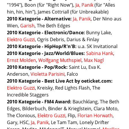
"1994"), Boon (für "Right Now"),
Ja, Panik
(für "Alles
hin, hin, hin"), James Cottriall (für Unbreakable)
2010
Kategorie - Alternative:
Ja, Panik
, Der Nino aus
Wien,
Garish
, The Beth Edges
2010 Kategorie - Electronic/Dance:
Bunny Lake,
Elektro Guzzi
, Ogris Debris, Darius & Finlay
2010
Kategorie - HipHop/R'n'B:
u.a.
SK Invitational
2010
Kategorie - Jazz/World/Blues:
Sabina Hank
,
Ernst Molden
,
Wolfgang Muthspiel
,
Max Nagl
2010 Kategorie -
Pop/Rock:
Saint Lu, Eva K.
Anderson,
Violetta Parisini
, Falco
2010 Kategorie -
Best Live Act by oeticket.com:
Elektro Guzzi
, Kreisky, Red Lights Flash, The
Incredible Staggers
2010
Kategorie - FM4 Award:
Bauchklang, The Beth
Edges, Bilderbuch, Binder & Krieglstein, Clara Moto,
The Clonious,
Elektro Guzzi
, Flip,
Florian Horwath
,
Gary, HSC,
Ja, Panik
, Le Tam Tam, Lonely Drifter