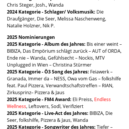
Chris Steger, Josh., Wanda
2024 Kategorie - Schlager/ Volksmusik:
Die
Draufgänger, Die Seer, Melissa Naschenweng,
Natalie Holzner, Nik P.
2025 Nominierungen
2025 Kategorie - Album des Jahres:
Bis einer weint –
BIBIZA, Das Empörium schlägt zurück – AUT of ORDA,
Ende nie – Wanda, Gefühlsecht – Nockis, MTV
Unplugged in Wien – Christina Stürmer
2025 Kategorie - Ö3 Song des Jahres:
Feiawerk –
Granada, Immer da – NESS, Owa vom Gas – folkshilfe
feat. Paul Pizzera, Verwandtschaftstreffen – RIAN,
Zirkusprinz– Pizzera & Jaus
2025 Kategorie - FM4 Award:
Eli Preiss,
Endless
Wellness
, Leftovers, Sodl, Verifiziert
2025 Kategorie - Live-Act des Jahres:
BIBIZA, Die
Seer, folkshilfe, Pizzera & Jaus, Wanda
2025 Kategorie - Songwriter des Jahres:
Tiefer –