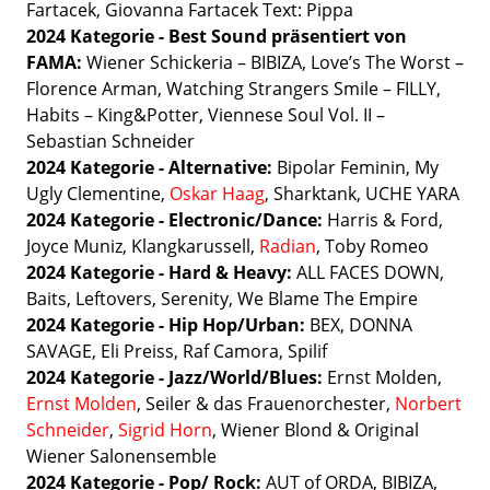
Fartacek, Giovanna Fartacek Text: Pippa
2024 Kategorie -
Best Sound präsentiert von
FAMA:
Wiener Schickeria – BIBIZA, Love’s The Worst –
Florence Arman, Watching Strangers Smile – FILLY,
Habits – King&Potter, Viennese Soul Vol. II –
Sebastian Schneider
2024 Kategorie -
Alternative:
Bipolar Feminin, My
Ugly Clementine,
Oskar Haag
, Sharktank, UCHE YARA
2024 Kategorie -
Electronic/Dance:
Harris & Ford,
Joyce Muniz, Klangkarussell,
Radian
, Toby Romeo
2024 Kategorie -
Hard & Heavy:
ALL FACES DOWN,
Baits, Leftovers, Serenity, We Blame The Empire
2024 Kategorie -
Hip Hop/Urban:
BEX, DONNA
SAVAGE, Eli Preiss, Raf Camora, Spilif
2024 Kategorie -
Jazz/World/Blues:
Ernst Molden,
Ernst Molden
, Seiler & das Frauenorchester,
Norbert
Schneider
,
Sigrid Horn
, Wiener Blond & Original
Wiener Salonensemble
2024 Kategorie -
Pop/ Rock:
AUT of ORDA, BIBIZA,