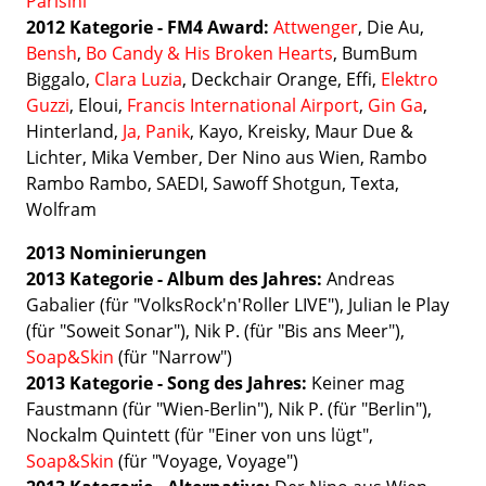
Parisini
2012
Kategorie - FM4 Award:
Attwenger
, Die Au,
Bensh
,
Bo Candy & His Broken Hearts
, BumBum
Biggalo,
Clara Luzia
, Deckchair Orange, Effi,
Elektro
Guzzi
, Eloui,
Francis International Airport
,
Gin Ga
,
Hinterland,
Ja, Panik
, Kayo, Kreisky, Maur Due &
Lichter, Mika Vember, Der Nino aus Wien, Rambo
Rambo Rambo, SAEDI, Sawoff Shotgun, Texta,
Wolfram
2013 Nominierungen
2013 Kategorie - Album des Jahres:
Andreas
Gabalier
(für "VolksRock'n'Roller LIVE"), Julian le Play
(für "Soweit Sonar"), Nik P. (für "Bis ans Meer"),
Soap&Skin
(für "Narrow")
2013 Kategorie - Song des Jahres:
Keiner mag
Faustmann (für "Wien-Berlin"), Nik P. (für "Berlin"),
Nockalm Quintett (für "Einer von uns lügt",
Soap&Skin
(für "Voyage, Voyage")