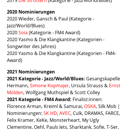
2019
Die Strottern
(Kategorie - Jazz/World/Blues)
2020 Nominierungen
2020 Wieder, Gansch & Paul (Kategorie -
Jazz/World/Blues)
2020
Soia
(Kategorie - FM4 Award)
2020 Yasmo & Die Klangkantine
(Kategorien -
Songwriter des Jahres)
2020 Yasmo & Die Klangkantine
(Kategorien - FM4-
Award)
2021 Nominierungen
2021 Kategorie -
Jazz/World/Blues:
Gesangskapelle
Hermann,
Simone Kopmajer
, Ursula Strauss &
Ernst
Molden
, Wolfgang Muthspiel & Scott Colley
2021 Kategorie - FM4 Award:
Finalist:innen:
Florence Arman, Kreiml & Samurai,
OSKA
, Silk Mob |
Nominierungen:
5K HD
,
AVEC
, Culk, DRAMAS, FARCE,
Felix Kramer, KeKe, Monsterheart, My Ugly
Clementine, Oehl, Pauls Jets, Sharktank, Sofie, T-Ser,