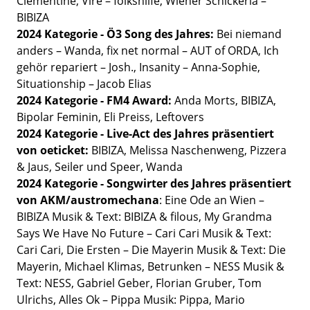
Clementine, Vire – folkshilfe, Wiener Schickeria –
BIBIZA
2024 Kategorie - Ö3 Song des Jahres:
Bei niemand
anders – Wanda, fix net normal – AUT of ORDA, Ich
gehör repariert – Josh., Insanity – Anna-Sophie,
Situationship – Jacob Elias
2024 Kategorie - FM4 Award:
Anda Morts, BIBIZA,
Bipolar Feminin, Eli Preiss, Leftovers
2024 Kategorie -
Live-Act des Jahres präsentiert
von oeticket:
BIBIZA, Melissa Naschenweng, Pizzera
& Jaus, Seiler und Speer, Wanda
2024 Kategorie -
Songwirter des Jahres präsentiert
von AKM/austromechana
: Eine Ode an Wien –
BIBIZA Musik & Text: BIBIZA & filous, My Grandma
Says We Have No Future – Cari Cari Musik & Text:
Cari Cari, Die Ersten – Die Mayerin Musik & Text: Die
Mayerin, Michael Klimas, Betrunken – NESS Musik &
Text: NESS, Gabriel Geber, Florian Gruber, Tom
Ulrichs, Alles Ok – Pippa Musik: Pippa, Mario