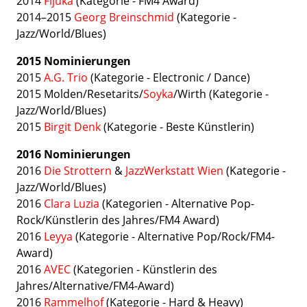
2014
Fijuka
(Kategorie - FM4 Award)
2014–2015
Georg Breinschmid
(Kategorie -
Jazz/World/Blues)
2015 Nominierungen
2015
A.G. Trio
(Kategorie - Electronic / Dance)
2015 Molden/Resetarits/
Soyka
/Wirth (Kategorie -
Jazz/World/Blues)
2015
Birgit Denk
(Kategorie - Beste Künstlerin)
2016 Nominierungen
2016
Die Strottern
&
JazzWerkstatt Wien
(Kategorie -
Jazz/World/Blues)
2016
Clara Luzia
(Kategorien - Alternative Pop-
Rock/Künstlerin des Jahres/FM4 Award)
2016
Leyya
(Kategorie - Alternative Pop/Rock/FM4-
Award)
2016
AVEC
(Kategorien - Künstlerin des
Jahres/Alternative/FM4-Award)
2016
Rammelhof
(Kategorie - Hard & Heavy)