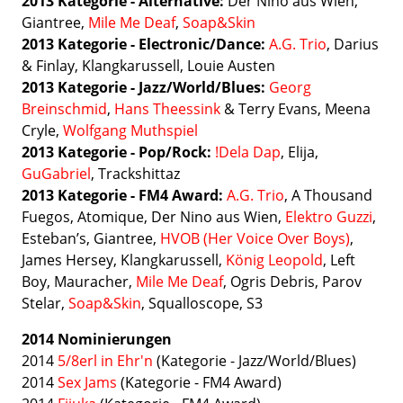
2013 Kategorie - Alternative:
Der Nino aus Wien,
Giantree,
Mile Me Deaf
,
Soap&Skin
2013 Kategorie - Electronic/Dance:
A.G. Trio
, Darius
& Finlay, Klangkarussell, Louie Austen
2013
Kategorie - Jazz/World/Blues:
Georg
Breinschmid
,
Hans Theessink
& Terry Evans, Meena
Cryle,
Wolfgang Muthspiel
2013
Kategorie -
Pop/Rock:
!Dela Dap
, Elija,
GuGabriel
, Trackshittaz
2013
Kategorie - FM4 Award:
A.G. Trio
, A Thousand
Fuegos, Atomique, Der Nino aus Wien,
Elektro Guzzi
,
Esteban’s, Giantree,
HVOB (Her Voice Over Boys)
,
James Hersey, Klangkarussell,
König Leopold
, Left
Boy, Mauracher,
Mile Me Deaf
, Ogris Debris, Parov
Stelar,
Soap&Skin
, Squalloscope, S3
2014 Nominierungen
2014
5/8erl in Ehr'n
(Kategorie -
Jazz/World/Blues)
2014
Sex Jams
(Kategorie - FM4 Award)