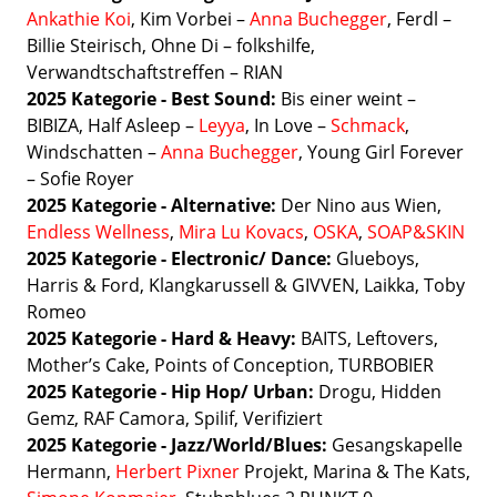
Ankathie Koi
, Kim Vorbei –
Anna Buchegger
, Ferdl –
Billie Steirisch, Ohne Di – folkshilfe,
Verwandtschaftstreffen – RIAN
2025 Kategorie - Best Sound:
Bis einer weint –
BIBIZA, Half Asleep –
Leyya
, In Love –
Schmack
,
Windschatten –
Anna Buchegger
, Young Girl Forever
– Sofie Royer
2025 Kategorie - Alternative:
Der Nino aus Wien,
Endless Wellness
,
Mira Lu Kovacs
,
OSKA
,
SOAP&SKIN
2025 Kategorie - Electronic/ Dance:
Glueboys,
Harris & Ford, Klangkarussell & GIVVEN, Laikka, Toby
Romeo
2025 Kategorie - Hard & Heavy:
BAITS, Leftovers,
Mother’s Cake, Points of Conception, TURBOBIER
2025 Kategorie - Hip Hop/ Urban:
Drogu, Hidden
Gemz, RAF Camora, Spilif, Verifiziert
2025 Kategorie - Jazz/World/Blues:
Gesangskapelle
Hermann,
Herbert Pixner
Projekt, Marina & The Kats,